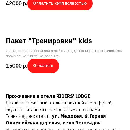
42000
р.
Оплатить кэмп полностью
Пакет "Тренировки" kids
Оргвзнос+тренировки для детей с 7 лет, дополнительно оплачивается
проживание и питание ребёнка
15000
р.
Оплатить
Проживание в отеле RIDERS' LODGE
Яркий современный отель с приятной атмосферой,
вкусным питанием и комфортными номерами
Точный адрес отеля -
ул. Медовея, 6, Горная
Олимпийская деревня, село Эстосадок
Варианты как добраться до отеля от аэропорта, ж/д